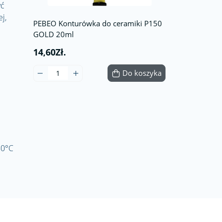
yć
j,
PEBEO Konturówka do ceramiki P150
GOLD 20ml
14,60Zł.
Do koszyka
50°C