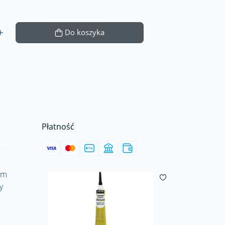
Do koszyka
Płatność
em
y