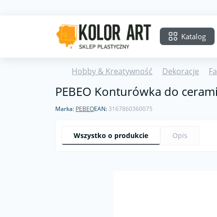
Katalog
Hobby & Kreatywność
Dekoracje
Fa
PEBEO Konturówka do cerami
Marka:
PEBEO
EAN:
3167860360075
Wszystko o produkcie
Opis