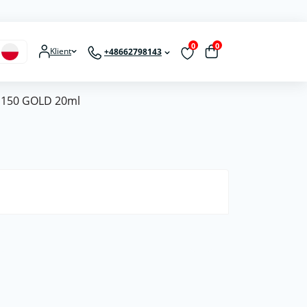
0
0
Klient
+48662798143
P150 GOLD 20ml