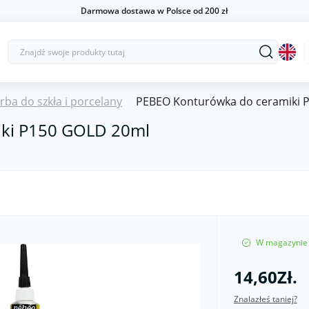
Darmowa dostawa w Polsce od 200 zł
rba do szkła i porcelany
PEBEO Konturówka do ceramiki 
ki P150 GOLD 20ml
W magazynie
14,60Zł.
Znalazłeś taniej?