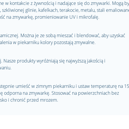
 w kontakcie z żywnością i nadające się do zmywarki. Mogą b
szkliwionej glinie, kafelkach, terakocie, metalu, stali emaliowane
ość na zmywarkę, promieniowanie UV i mikrofalę.
ramicznej. Można je ze sobą mieszać i blendować, aby uzyskać
enia w piekarniku kolory pozostają zmywalne.
. Nasze produkty wyróżniają się najwyższą jakością i
waniu.
stępnie umieść w zimnym piekarniku i ustaw temperaturę na 1
 się odporna na zmywarkę. Stosować na powierzchniach bez
sko i chronić przed mrozem.