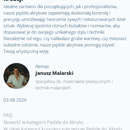
Idealne zarówno dla początkujących, jak i profesjonalistów,
nasze pędzle akrylowe zapewniają doskonałą kontrolę i
precyzję, umożliwiając tworzenie żywych i teksturowanych dzieł
sztuki. Wybieraj spośród różnych kształtów i rozmiarów, aby
dopasować je do swojego unikalnego stylu i techniki.
Niezależnie od tego, czy nakładasz grube warstwy, czy mieszasz
subtelne odcienie, nasze pędzle akrylowe pomogą ożywić
Twoją artystyczną wizję.
Автор:
Janusz Malarski
specjalista ds. materiałów plastycznych i
technik malarskich
03.08.2026
FAQ
Nowość w kategorii Pędzle do Akrylu
W jakiej kategorii kupujesz najczęściej Pędzle do Akrylu