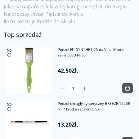
Jakie są najtańsze leki w tej kategorii Pędzle do Akrylu
Najdroższy towar Pędzle do Akrylu
Ile to kosztuje Pędzle do Akrylu
Top sprzedaż
Pędzel FIT SYNTHETICS da Vinci Mottler
seria 5073 Nr30
42,50Zł.
Pędzel okrągły syntetyczny BREEZE 1226R
Nr 7 krótka rączka ROSA
13,20Zł.