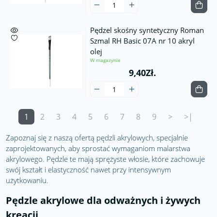
Pędzel skośny syntetyczny Roman
Szmal RH Basic 07A nr 10 akryl
olej
W magazynie
9,40Zł.
1
2
3
4
5
6
7
8
9
>
>|
Zapoznaj się z naszą ofertą pędzli akrylowych, specjalnie
zaprojektowanych, aby sprostać wymaganiom malarstwa
akrylowego. Pędzle te mają sprężyste włosie, które zachowuje
swój kształt i elastyczność nawet przy intensywnym
użytkowaniu.
Pędzle akrylowe dla odważnych i żywych
kreacji