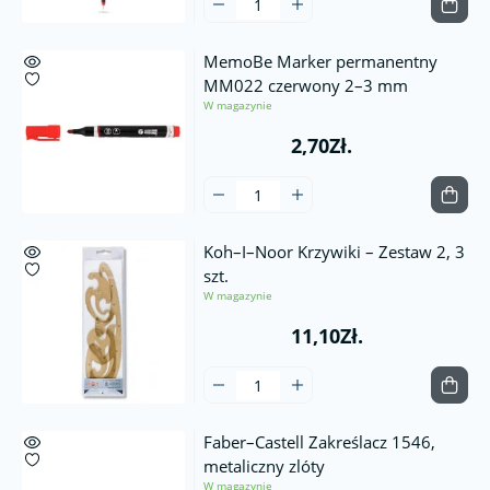
MemoBe Marker permanentny
MM022 czerwony 2–3 mm
W magazynie
2,70Zł.
Koh–I–Noor Krzywiki – Zestaw 2, 3
szt.
W magazynie
11,10Zł.
Faber–Castell Zakreślacz 1546,
metaliczny zlóty
W magazynie