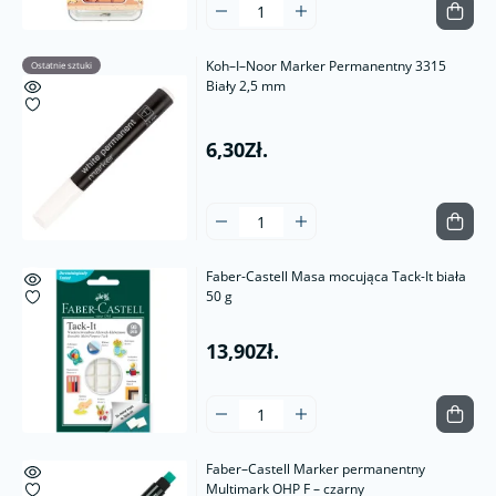
Koh–I–Noor Marker Permanentny 3315
Ostatnie sztuki
Biały 2,5 mm
6,30Zł.
Faber-Castell Masa mocująca Tack-It biała
50 g
13,90Zł.
Faber–Castell Marker permanentny
Multimark OHP F – czarny