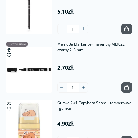
5,10Zł.
MemoBe Marker permanentny MM022
Ostatnie sztuki
czarny 2–3 mm
2,70Zł.
Gumka 2w1 Capybara Spree – temperówka
i gumka
4,90Zł.