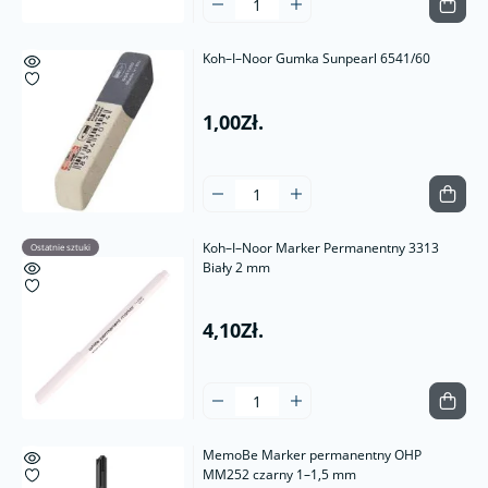
Koh–I–Noor Gumka Sunpearl 6541/60
1,00Zł.
Koh–I–Noor Marker Permanentny 3313
Ostatnie sztuki
Biały 2 mm
4,10Zł.
MemoBe Marker permanentny OHP
MM252 czarny 1–1,5 mm