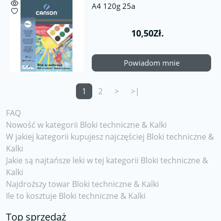
A4 120g 25a
10,50Zł.
Powiadom mnie
1
2
>
>|
FAQ
Nowość w kategorii Bloki techniczne & Kalki
W jakiej kategorii kupujesz najczęściej Bloki techniczne &
Kalki
Jakie są najtańsze leki w tej kategorii Bloki techniczne &
Kalki
Najdroższy towar Bloki techniczne & Kalki
Ile to kosztuje Bloki techniczne & Kalki
Top sprzedaż