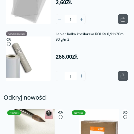
2,60Zł.
Leniar Kalka kreślarska ROLKA 0,91x20m
Ostatnie sztuki
90 g/m2
266,00Zł.
Odkryj nowości
Nowość
Nowość