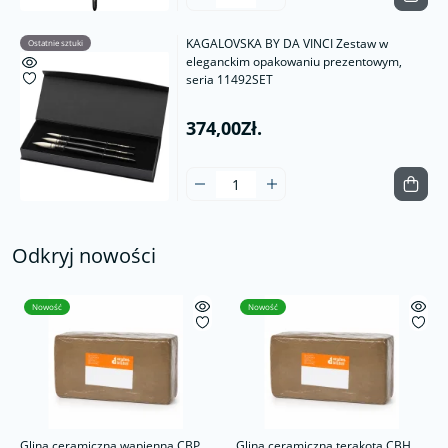
KAGALOVSKA BY DA VINCI Zestaw w
Ostatnie sztuki
eleganckim opakowaniu prezentowym,
seria 11492SET
374,00Zł.
Odkryj nowości
Nowość
Nowość
Glina ceramiczna wapienna CBP
Glina ceramiczna terakota CBH