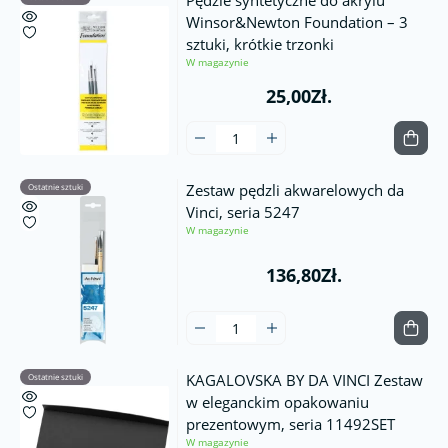
Pędzle syntetyczne do akrylu
Winsor&Newton Foundation – 3
sztuki, krótkie trzonki
W magazynie
25,00Zł.
Zestaw pędzli akwarelowych da
Ostatnie sztuki
Vinci, seria 5247
W magazynie
136,80Zł.
KAGALOVSKA BY DA VINCI Zestaw
Ostatnie sztuki
w eleganckim opakowaniu
prezentowym, seria 11492SET
W magazynie