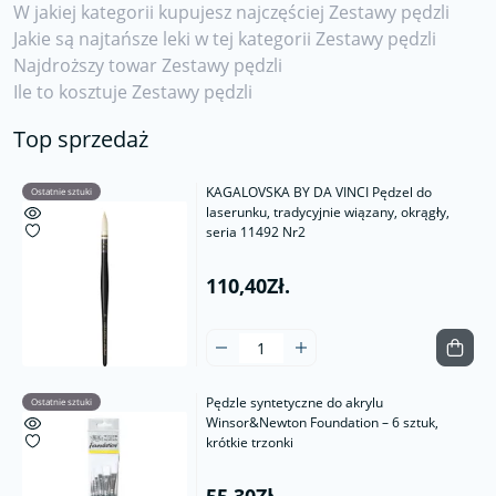
W jakiej kategorii kupujesz najczęściej Zestawy pędzli
Jakie są najtańsze leki w tej kategorii Zestawy pędzli
Najdroższy towar Zestawy pędzli
Ile to kosztuje Zestawy pędzli
Top sprzedaż
KAGALOVSKA BY DA VINCI Pędzel do
Ostatnie sztuki
laserunku, tradycyjnie wiązany, okrągły,
seria 11492 Nr2
110,40Zł.
Pędzle syntetyczne do akrylu
Ostatnie sztuki
Winsor&Newton Foundation – 6 sztuk,
krótkie trzonki