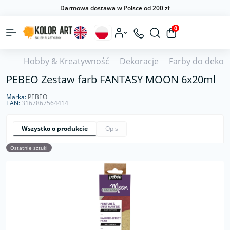
Darmowa dostawa w Polsce od 200 zł
0
Hobby & Kreatywność
Dekoracje
Farby do dekora
PEBEO Zestaw farb FANTASY MOON 6x20ml
Marka:
PEBEO
EAN:
3167867564414
Wszystko o produkcie
Opis
Ostatnie sztuki