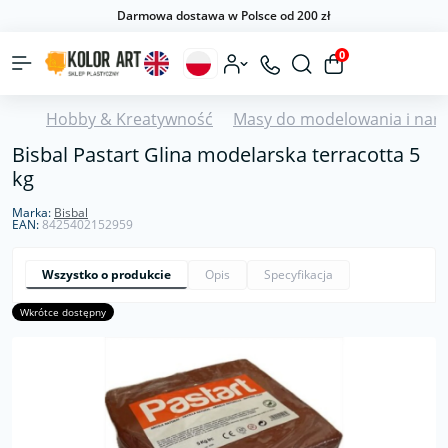
Darmowa dostawa w Polsce od 200 zł
0
Hobby & Kreatywność
Masy do modelowania i narz
Bisbal Pastart Glina modelarska terracotta 5
kg
Marka:
Bisbal
EAN:
8425402152959
Wszystko o produkcie
Opis
Specyfikacja
Wkrótce dostępny