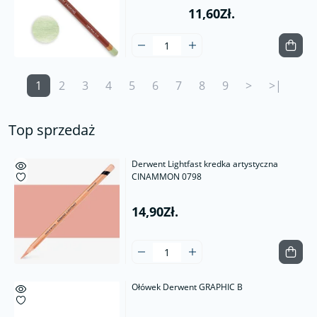
11,60Zł.
1
2
3
4
5
6
7
8
9
>
>|
Top sprzedaż
Derwent Lightfast kredka artystyczna
CINAMMON 0798
14,90Zł.
Ołówek Derwent GRAPHIC B