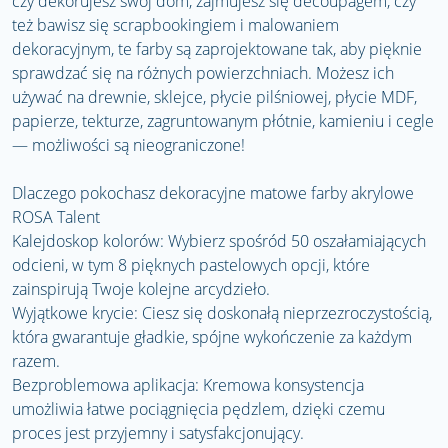
czy dekorujesz swój dom, zajmujesz się decoupagem, czy
też bawisz się scrapbookingiem i malowaniem
dekoracyjnym, te farby są zaprojektowane tak, aby pięknie
sprawdzać się na różnych powierzchniach. Możesz ich
używać na drewnie, sklejce, płycie pilśniowej, płycie MDF,
papierze, tekturze, zagruntowanym płótnie, kamieniu i cegle
— możliwości są nieograniczone!
Dlaczego pokochasz dekoracyjne matowe farby akrylowe
ROSA Talent
Kalejdoskop kolorów: Wybierz spośród 50 oszałamiających
odcieni, w tym 8 pięknych pastelowych opcji, które
zainspirują Twoje kolejne arcydzieło.
Wyjątkowe krycie: Ciesz się doskonałą nieprzezroczystością,
która gwarantuje gładkie, spójne wykończenie za każdym
razem.
Bezproblemowa aplikacja: Kremowa konsystencja
umożliwia łatwe pociągnięcia pędzlem, dzięki czemu
proces jest przyjemny i satysfakcjonujący.