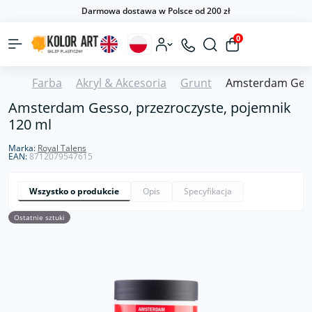
Darmowa dostawa w Polsce od 200 zł
0
Farba
Akryl & Akcesoria
Grunt
Amsterdam Gesso
Amsterdam Gesso, przezroczyste, pojemnik
120 ml
Marka:
Royal Talens
EAN:
8712079547615
Wszystko o produkcie
Opis
Specyfikacja
Ostatnie sztuki