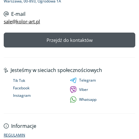
Warszawa, 00-893, Ogrodowa 1A
E-mail
sale@kolor-art.pl
Przejdź do kontaktów
Jesteśmy w sieciach społecznościowych
Telegram
Tik Tok
Facebook
Viber
Instagram
Whatsapp
Informacje
REGULAMIN