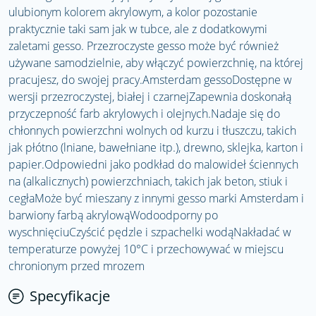
ulubionym kolorem akrylowym, a kolor pozostanie
praktycznie taki sam jak w tubce, ale z dodatkowymi
zaletami gesso. Przezroczyste gesso może być również
używane samodzielnie, aby włączyć powierzchnię, na której
pracujesz, do swojej pracy.Amsterdam gessoDostępne w
wersji przezroczystej, białej i czarnejZapewnia doskonałą
przyczepność farb akrylowych i olejnych.Nadaje się do
chłonnych powierzchni wolnych od kurzu i tłuszczu, takich
jak płótno (lniane, bawełniane itp.), drewno, sklejka, karton i
papier.Odpowiedni jako podkład do malowideł ściennych
na (alkalicznych) powierzchniach, takich jak beton, stiuk i
cegłaMoże być mieszany z innymi gesso marki Amsterdam i
barwiony farbą akrylowąWodoodporny po
wyschnięciuCzyścić pędzle i szpachelki wodąNakładać w
temperaturze powyżej 10°C i przechowywać w miejscu
chronionym przed mrozem
Specyfikacje