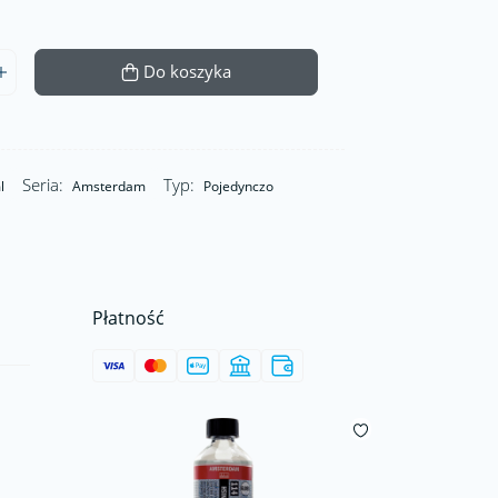
Do koszyka
Seria:
Typ:
l
Amsterdam
Pojedynczo
Płatność