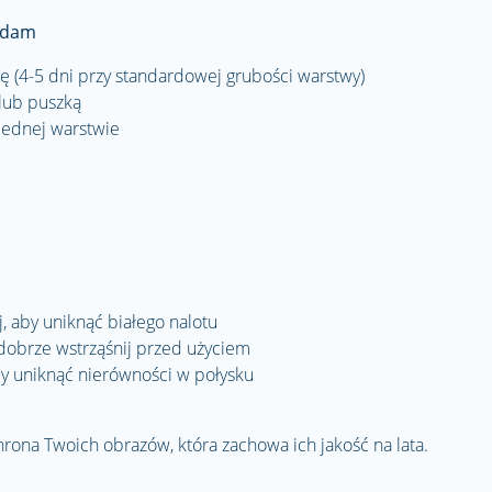
rdam
bę (4-5 dni przy standardowej grubości warstwy)
 lub puszką
jednej warstwie
 aby uniknąć białego nalotu
dobrze wstrząśnij przed użyciem
aby uniknąć nierówności w połysku
rona Twoich obrazów, która zachowa ich jakość na lata.