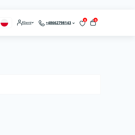
0
0
Klient
+48662798143