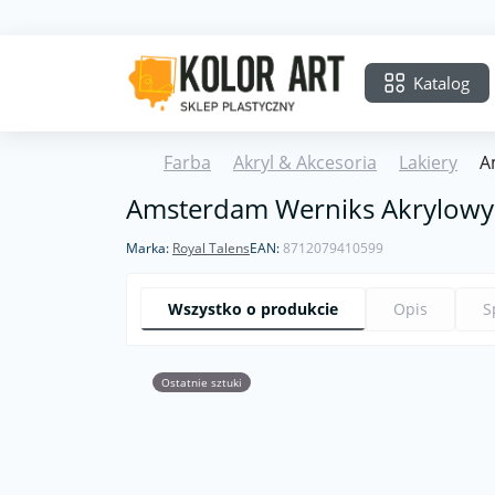
Katalog
Farba
Akryl & Akcesoria
Lakiery
A
Amsterdam Werniks Akrylowy 
Marka:
Royal Talens
EAN:
8712079410599
Wszystko o produkcie
Opis
S
Ostatnie sztuki