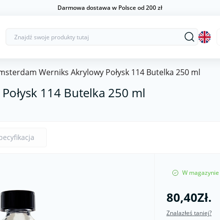
Darmowa dostawa w Polsce od 200 zł
msterdam Werniks Akrylowy Połysk 114 Butelka 250 ml
Połysk 114 Butelka 250 ml
pecyfikacja
W magazynie
80,40Zł.
Znalazłeś taniej?