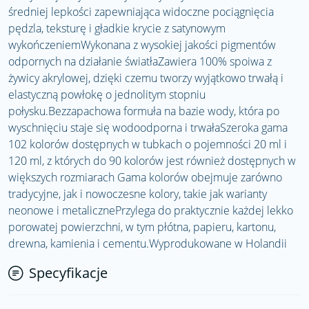
średniej lepkości zapewniająca widoczne pociągnięcia
pędzla, teksturę i gładkie krycie z satynowym
wykończeniemWykonana z wysokiej jakości pigmentów
odpornych na działanie światłaZawiera 100% spoiwa z
żywicy akrylowej, dzięki czemu tworzy wyjątkowo trwałą i
elastyczną powłokę o jednolitym stopniu
połysku.Bezzapachowa formuła na bazie wody, która po
wyschnięciu staje się wodoodporna i trwałaSzeroka gama
102 kolorów dostępnych w tubkach o pojemności 20 ml i
120 ml, z których do 90 kolorów jest również dostępnych w
większych rozmiarach Gama kolorów obejmuje zarówno
tradycyjne, jak i nowoczesne kolory, takie jak warianty
neonowe i metalicznePrzylega do praktycznie każdej lekko
porowatej powierzchni, w tym płótna, papieru, kartonu,
drewna, kamienia i cementu.Wyprodukowane w Holandii
Specyfikacje