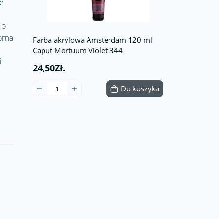
ie
 o
orna
Farba akrylowa Amsterdam 120 ml
Caput Mortuum Violet 344
i
24,50Zł.
Do koszyka