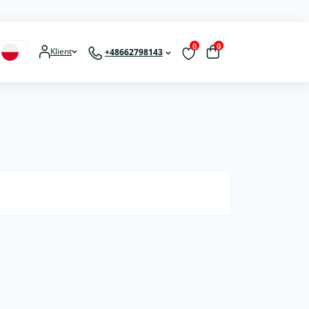
0
0
Klient
+48662798143