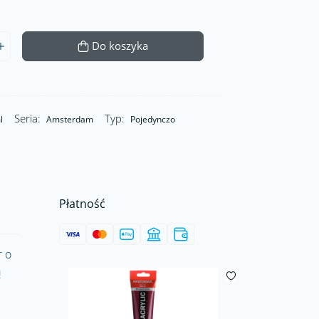
Do koszyka
Seria:
Typ:
l
Amsterdam
Pojedynczo
Płatność
r o
ą