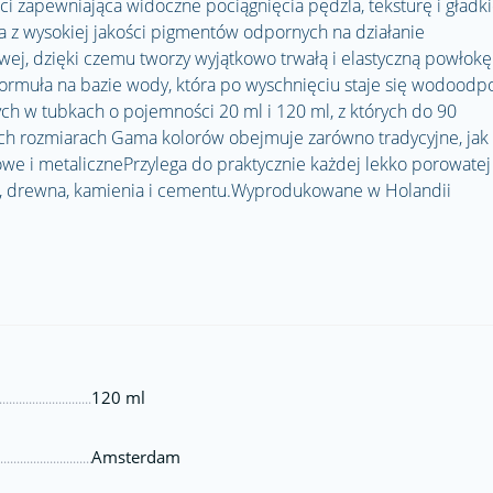
i zapewniająca widoczne pociągnięcia pędzla, teksturę i gładk
z wysokiej jakości pigmentów odpornych na działanie
wej, dzięki czemu tworzy wyjątkowo trwałą i elastyczną powłokę
ormuła na bazie wody, która po wyschnięciu staje się wodoodp
ch w tubkach o pojemności 20 ml i 120 ml, z których do 90
ch rozmiarach Gama kolorów obejmuje zarówno tradycyjne, jak 
owe i metalicznePrzylega do praktycznie każdej lekko porowatej
nu, drewna, kamienia i cementu.Wyprodukowane w Holandii
120 ml
Amsterdam