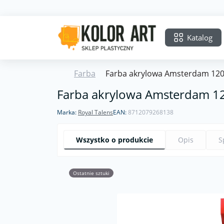
Katalog
Farba
Farba akrylowa Amsterdam 120
Farba akrylowa Amsterdam 12
Marka:
Royal Talens
EAN:
8712079268138
Wszystko o produkcie
Opis
S
Ostatnie sztuki