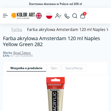
Darmowa dostawa w Polsce od 200 zł
0
Farba
Farba akrylowa Amsterdam 120 ml Naples Ye
Farba akrylowa Amsterdam 120 ml Naples
Yellow Green 282
Marka:
Royal Talens
EAN:
8712079268046
Wszystko o produkcie
Opis
Specyfikacja