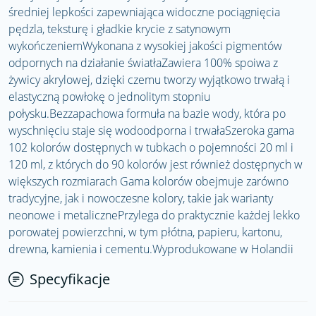
średniej lepkości zapewniająca widoczne pociągnięcia
pędzla, teksturę i gładkie krycie z satynowym
wykończeniemWykonana z wysokiej jakości pigmentów
odpornych na działanie światłaZawiera 100% spoiwa z
żywicy akrylowej, dzięki czemu tworzy wyjątkowo trwałą i
elastyczną powłokę o jednolitym stopniu
połysku.Bezzapachowa formuła na bazie wody, która po
wyschnięciu staje się wodoodporna i trwałaSzeroka gama
102 kolorów dostępnych w tubkach o pojemności 20 ml i
120 ml, z których do 90 kolorów jest również dostępnych w
większych rozmiarach Gama kolorów obejmuje zarówno
tradycyjne, jak i nowoczesne kolory, takie jak warianty
neonowe i metalicznePrzylega do praktycznie każdej lekko
porowatej powierzchni, w tym płótna, papieru, kartonu,
drewna, kamienia i cementu.Wyprodukowane w Holandii
Specyfikacje