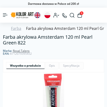
Darmowa dostawa w Polsce od 200 zł
0
Farba
Farba akrylowa Amsterdam 120 ml Pearl Gre
Farba akrylowa Amsterdam 120 ml Pearl
Green 822
Marka:
Royal Talens
EAN:
8712079395452
Wszystko o produkcie
Opis
Specyfikacja