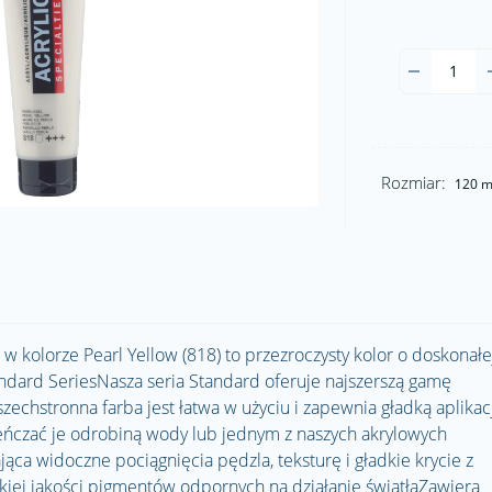
Rozmiar:
120 m
 kolorze Pearl Yellow (818) to przezroczysty kolor o doskonałe
ndard SeriesNasza seria Standard oferuje najszerszą gamę
echstronna farba jest łatwa w użyciu i zapewnia gładką aplikac
ieńczać je odrobiną wody lub jednym z naszych akrylowych
ca widoczne pociągnięcia pędzla, teksturę i gładkie krycie z
j jakości pigmentów odpornych na działanie światłaZawiera