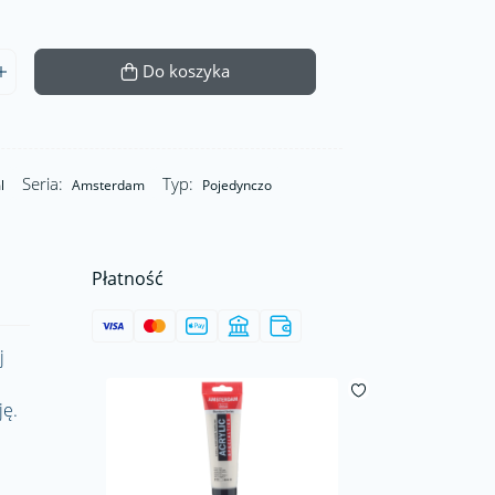
Do koszyka
Seria:
Typ:
l
Amsterdam
Pojedynczo
Płatność
j
ję.