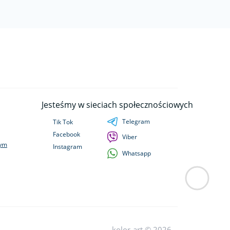
Jesteśmy w sieciach społecznościowych
Telegram
Tik Tok
Facebook
Viber
wym
Instagram
Whatsapp
kolor-art © 2026