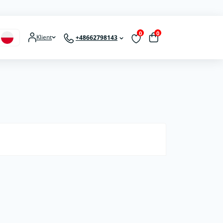
0
0
Klient
+48662798143