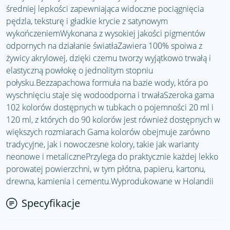
średniej lepkości zapewniająca widoczne pociągnięcia
pędzla, teksturę i gładkie krycie z satynowym
wykończeniemWykonana z wysokiej jakości pigmentów
odpornych na działanie światłaZawiera 100% spoiwa z
żywicy akrylowej, dzięki czemu tworzy wyjątkowo trwałą i
elastyczną powłokę o jednolitym stopniu
połysku.Bezzapachowa formuła na bazie wody, która po
wyschnięciu staje się wodoodporna i trwałaSzeroka gama
102 kolorów dostępnych w tubkach o pojemności 20 ml i
120 ml, z których do 90 kolorów jest również dostępnych w
większych rozmiarach Gama kolorów obejmuje zarówno
tradycyjne, jak i nowoczesne kolory, takie jak warianty
neonowe i metalicznePrzylega do praktycznie każdej lekko
porowatej powierzchni, w tym płótna, papieru, kartonu,
drewna, kamienia i cementu.Wyprodukowane w Holandii
Specyfikacje