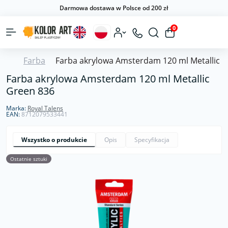
Darmowa dostawa w Polsce od 200 zł
0
Farba
Farba akrylowa Amsterdam 120 ml Metallic 
Farba akrylowa Amsterdam 120 ml Metallic
Green 836
Marka:
Royal Talens
EAN:
8712079533441
Wszystko o produkcie
Opis
Specyfikacja
Ostatnie sztuki