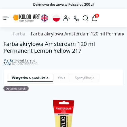
Darmowa dostawa w Polsce od 200 zł
0
Farba
Farba akrylowa Amsterdam 120 ml Permanen
Farba akrylowa Amsterdam 120 ml
Permanent Lemon Yellow 217
Marka:
Royal Talens
EAN:
8712079533342
Wszystko o produkcie
Opis
Specyfikacja
Ostatnie sztuki