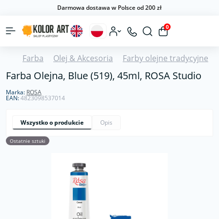
Darmowa dostawa w Polsce od 200 zł
0
Farba
Olej & Akcesoria
Farby olejne tradycyjne
Farba Olejna, Blue (519), 45ml, ROSA Studio
Marka:
ROSA
EAN:
4823098537014
Wszystko o produkcie
Opis
Ostatnie sztuki