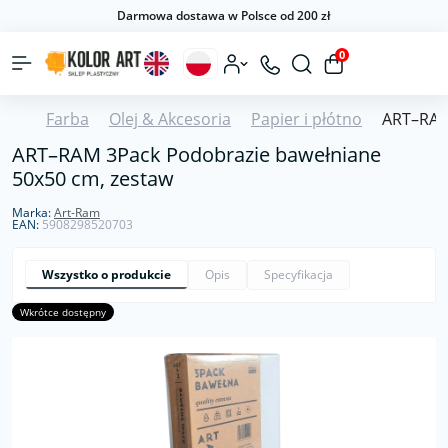
Darmowa dostawa w Polsce od 200 zł
0
Farba
Olej & Akcesoria
Papier i płótno
ART–RAM
ART–RAM 3Pack Podobrazie bawełniane
50x50 cm, zestaw
Marka:
Art-Ram
EAN:
5908298520703
Wszystko o produkcie
Opis
Specyfikacja
Wkrótce dostępny