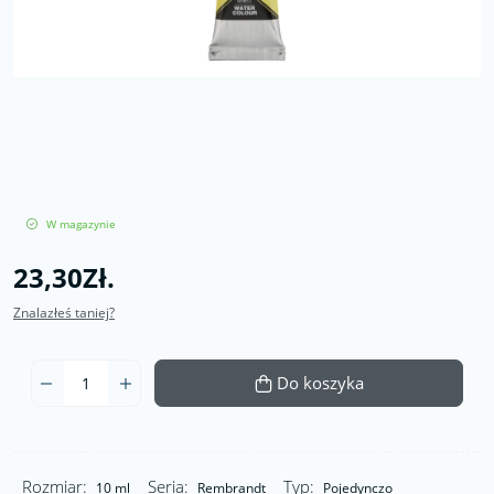
W magazynie
23,30Zł.
Znalazłeś taniej?
Do koszyka
Rozmiar:
Seria:
Typ:
10 ml
Rembrandt
Pojedynczo