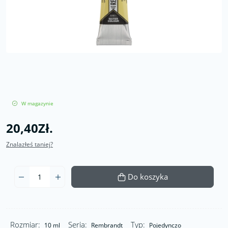
W magazynie
20,40Zł.
Znalazłeś taniej?
Do koszyka
Rozmiar:
Seria:
Typ:
10 ml
Rembrandt
Pojedynczo