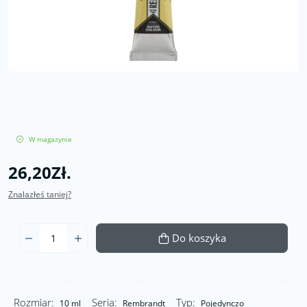
W magazynie
26,20Zł.
Znalazłeś taniej?
Do koszyka
Rozmiar:
Seria:
Typ:
10 ml
Rembrandt
Pojedynczo