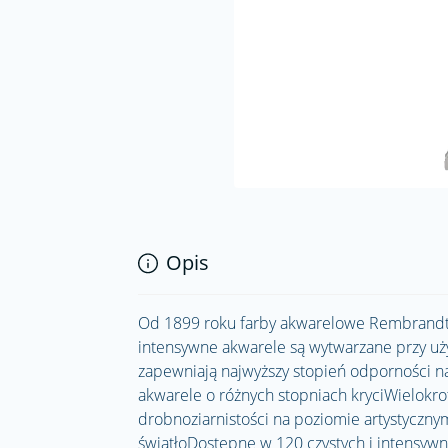
Opis
Od 1899 roku farby akwarelowe Rembrandt 
intensywne akwarele są wytwarzane przy użyc
zapewniają najwyższy stopień odporności 
akwarele o różnych stopniach kryciWielokr
drobnoziarnistości na poziomie artystycznym
światłoDostępne w 120 czystych i intensywny