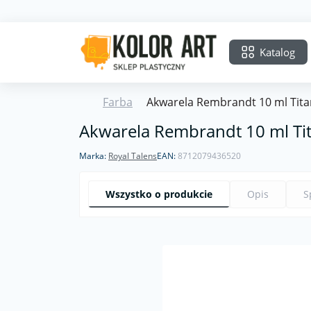
Katalog
Farba
Akwarela Rembrandt 10 ml Tita
Akwarela Rembrandt 10 ml Ti
Marka:
Royal Talens
EAN:
8712079436520
Wszystko o produkcie
Opis
S