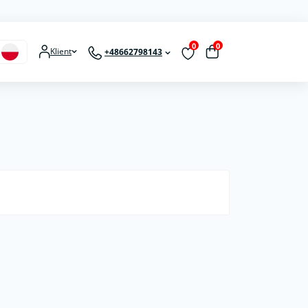
0
0
Klient
+48662798143