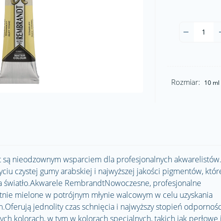
Rozmiar:
10 ml
są nieodzownym wsparciem dla profesjonalnych akwarelistów.
iu czystej gumy arabskiej i najwyższej jakości pigmentów, któr
na światło.Akwarele RembrandtNowoczesne, profesjonalne
otnie mielone w potrójnym młynie walcowym w celu uzyskania
.Oferują jednolity czas schnięcia i najwyższy stopień odpornośc
ch kolorach, w tym w kolorach specjalnych, takich jak perłowe 