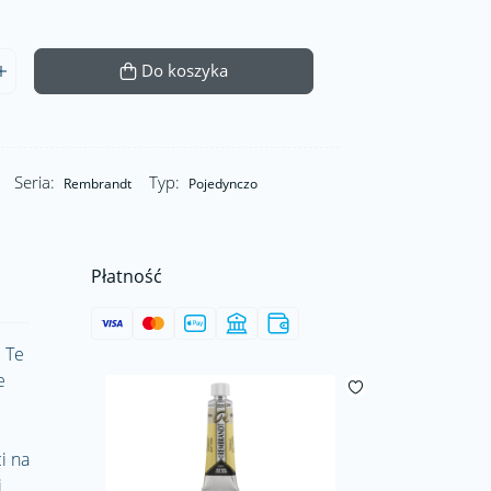
Do koszyka
Seria:
Typ:
Rembrandt
Pojedynczo
Płatność
 Te
e
i na
i