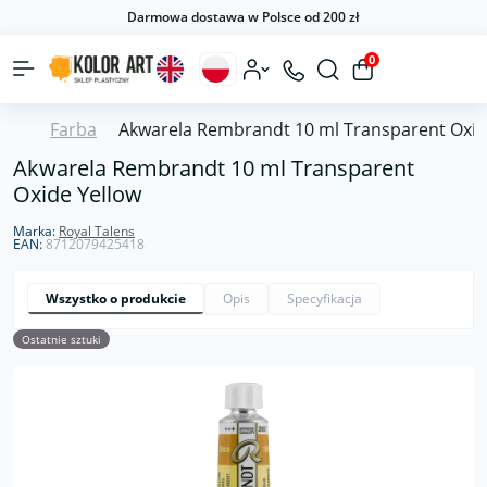
Darmowa dostawa w Polsce od 200 zł
0
Farba
Akwarela Rembrandt 10 ml Transparent Oxid
Akwarela Rembrandt 10 ml Transparent
Oxide Yellow
Marka:
Royal Talens
EAN:
8712079425418
Wszystko o produkcie
Opis
Specyfikacja
Ostatnie sztuki