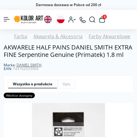
Darmowa dostawa w Polsce od 200 zł
0
Farba
Akwarela & Akcesoria
Farby Akwarelowe
AKWARELE HALF PAINS DANIEL SMITH EXTRA
FINE Serpentine Genuine (Primatek) 1.8 ml
Marka:
DANIEL SMITH
EAN:
743162033904
Wszystko o produkcie
Opis
Wkrótce dostępny