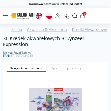
Darmowa dostawa w Polsce od 200 zł
0
Farba
Akwarela & Akcesoria
Kredki Akwarelowe
36 Kredek akwarelowych Bruynzeel
Expression
Marka:
Royal Talens
EAN:
8712079424985
Wszystko o produkcie
Opis
Specyfikacja