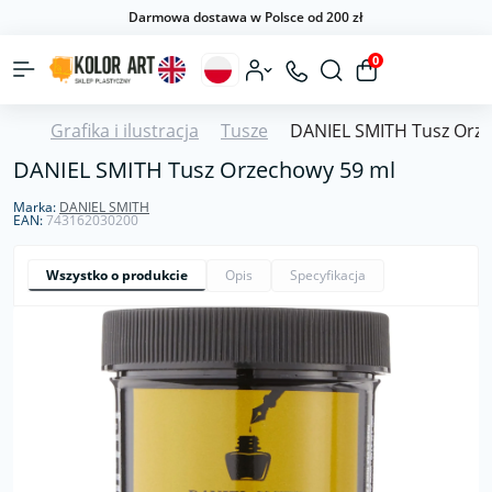
Darmowa dostawa w Polsce od 200 zł
0
Grafika i ilustracja
Tusze
DANIEL SMITH Tusz Orz
DANIEL SMITH Tusz Orzechowy 59 ml
Marka:
DANIEL SMITH
EAN:
743162030200
Wszystko o produkcie
Opis
Specyfikacja