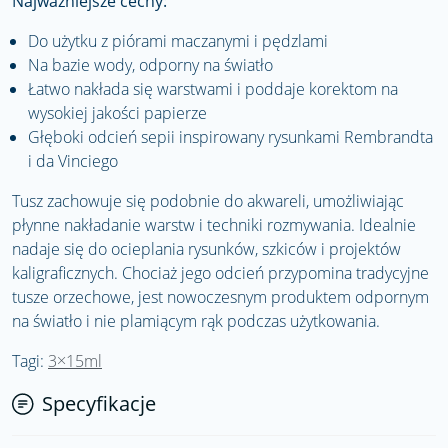
Najważniejsze cechy:
Do użytku z piórami maczanymi i pędzlami
Na bazie wody, odporny na światło
Łatwo nakłada się warstwami i poddaje korektom na
wysokiej jakości papierze
Głęboki odcień sepii inspirowany rysunkami Rembrandta
i da Vinciego
Tusz zachowuje się podobnie do akwareli, umożliwiając
płynne nakładanie warstw i techniki rozmywania. Idealnie
nadaje się do ocieplania rysunków, szkiców i projektów
kaligraficznych. Chociaż jego odcień przypomina tradycyjne
tusze orzechowe, jest nowoczesnym produktem odpornym
na światło i nie plamiącym rąk podczas użytkowania.
Tagi:
3×15ml
Specyfikacje