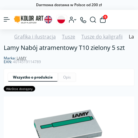
Darmowa dostawa w Polsce od 200 zł
0
Grafika i ilustracja
Tusze
Tusze do kaligrafii
Lam
Lamy Nabój atramentowy T10 zielony 5 szt
Marka:
LAMY
EAN:
4014519114789
Wszystko o produkcie
Opis
Wkrótce dostępny