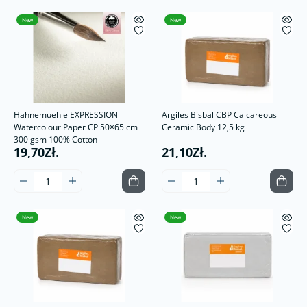
New
New
Hahnemuehle EXPRESSION
Argiles Bisbal CBP Calcareous
Watercolour Paper CP 50×65 cm
Ceramic Body 12,5 kg
300 gsm 100% Cotton
19,70Zł.
21,10Zł.
New
New