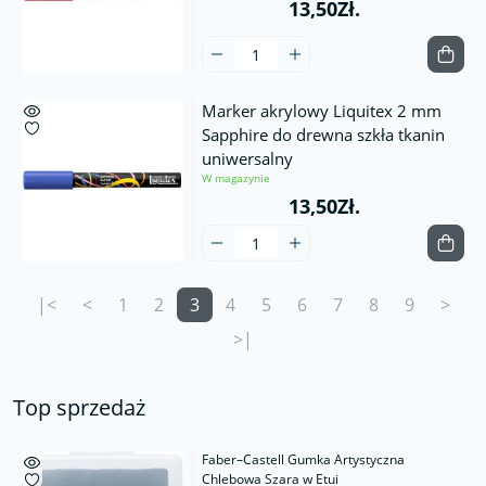
13,50Zł.
Marker akrylowy Liquitex 2 mm
Sapphire do drewna szkła tkanin
uniwersalny
W magazynie
13,50Zł.
|<
<
1
2
3
4
5
6
7
8
9
>
>|
Top sprzedaż
Faber–Castell Gumka Artystyczna
Chlebowa Szara w Etui