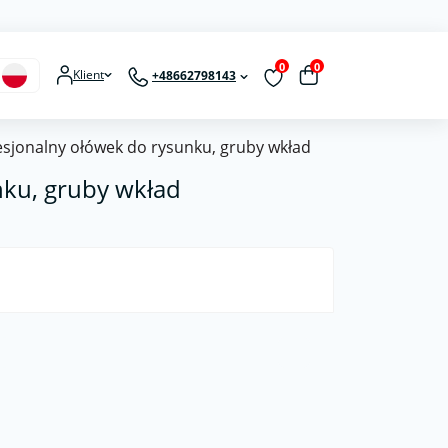
0
0
Klient
+48662798143
esjonalny ołówek do rysunku, gruby wkład
nku, gruby wkład