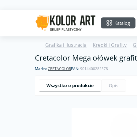
Katalog
Grafika i ilustracja
Kredki i Grafity
G
Cretacolor Mega ołówek grafi
Marka:
CRETACOLOR
EAN:
9014400282578
Wszystko o produkcie
Opis