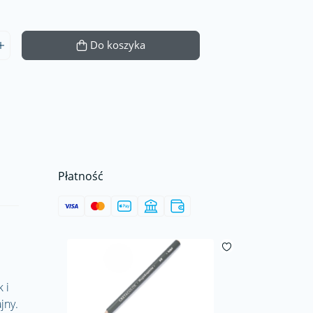
Do koszyka
Płatność
 i
jny.