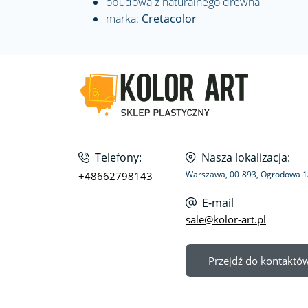
obudowa z naturalnego drewna
marka:
Cretacolor
Telefony:
Nasza lokalizacja:
Warszawa, 00-893, Ogrodowa 
+48662798143
E-mail
sale@kolor-art.pl
Przejdź do kontaktó