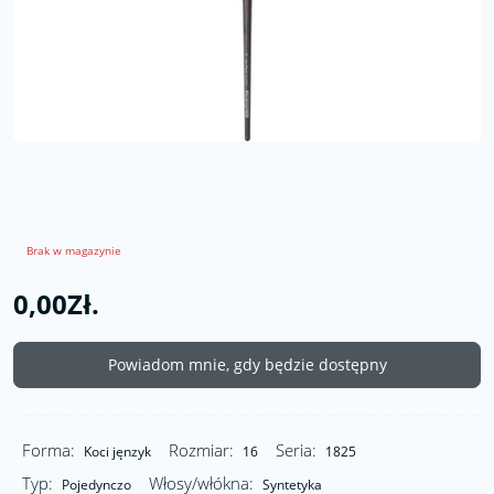
Brak w magazynie
0,00Zł.
Powiadom mnie, gdy będzie dostępny
Forma:
Rozmiar:
Seria:
Koci jęnzyk
16
1825
Typ:
Włosy/włókna:
Pojedynczo
Syntetyka