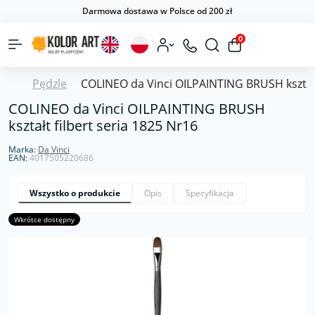
Darmowa dostawa w Polsce od 200 zł
0
Pędzle
COLINEO da Vinci OILPAINTING BRUSH kształt 
COLINEO da Vinci OILPAINTING BRUSH
kształt filbert seria 1825 Nr16
Marka:
Da Vinci
EAN:
4017505220686
Wszystko o produkcie
Opis
Specyfikacja
Wkrótce dostępny