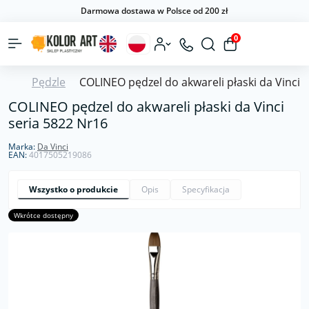
Darmowa dostawa w Polsce od 200 zł
0
Pędzle
COLINEO pędzel do akwareli płaski da Vinci 
COLINEO pędzel do akwareli płaski da Vinci
seria 5822 Nr16
Marka:
Da Vinci
EAN:
4017505219086
Wszystko o produkcie
Opis
Specyfikacja
Wkrótce dostępny