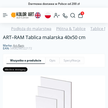
Darmowa dostawa w Polsce od 200 zł
0
Podłoża do malarstwa
Płótna & Tablice
Tablice M
ART–RAM Tablica malarska 40x50 cm
Marka:
Art-Ram
EAN:
5908298522172
Wszystko o produkcie
Opis
Specyfikacja
Wkrótce dostępny