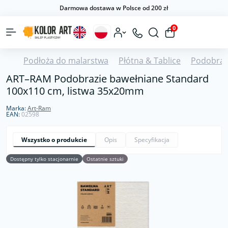
Darmowa dostawa w Polsce od 200 zł
0
Podłoża do malarstwa
Płótna & Tablice
Podobraz
ART–RAM Podobrazie bawełniane Standard
100x110 cm, listwa 35x20mm
Marka:
Art-Ram
EAN:
02598
Wszystko o produkcie
Opis
Specyfikacja
Dostępny tylko stacjonarnie
Ostatnie sztuki