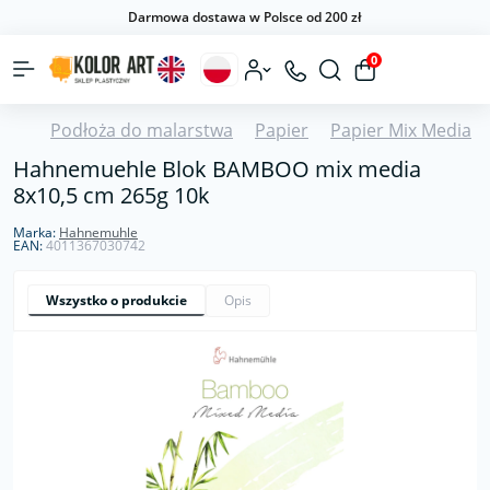
Darmowa dostawa w Polsce od 200 zł
0
Podłoża do malarstwa
Papier
Papier Mix Media
Hahnemuehle Blok BAMBOO mix media
8x10,5 cm 265g 10k
Marka:
Hahnemuhle
EAN:
4011367030742
Wszystko o produkcie
Opis