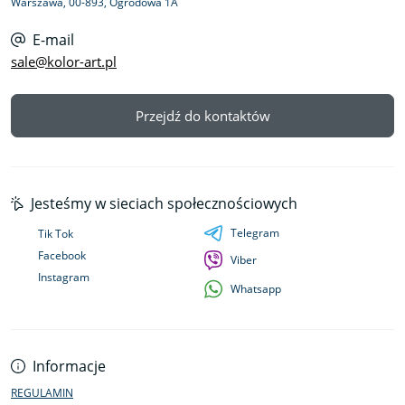
Warszawa, 00-893, Ogrodowa 1A
E-mail
sale@kolor-art.pl
Przejdź do kontaktów
Jesteśmy w sieciach społecznościowych
Telegram
Tik Tok
Facebook
Viber
Instagram
Whatsapp
Informacje
REGULAMIN