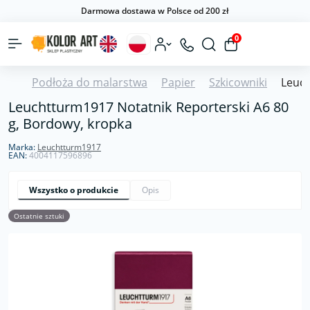
Darmowa dostawa w Polsce od 200 zł
0
Podłoża do malarstwa
Papier
Szkicowniki
Leuch
Leuchtturm1917 Notatnik Reporterski A6 80
g, Bordowy, kropka
Marka:
Leuchtturm1917
EAN:
4004117596896
Wszystko o produkcie
Opis
Ostatnie sztuki