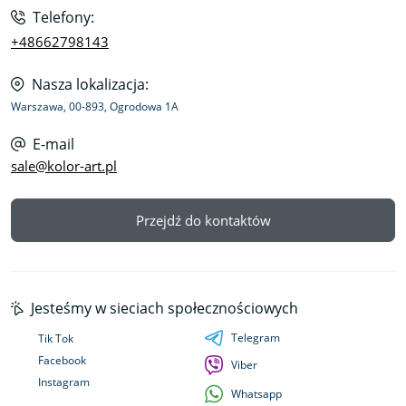
Telefony:
+48662798143
Nasza lokalizacja:
Warszawa, 00-893, Ogrodowa 1A
E-mail
sale@kolor-art.pl
Przejdź do kontaktów
Jesteśmy w sieciach społecznościowych
Telegram
Tik Tok
Facebook
Viber
Instagram
Whatsapp