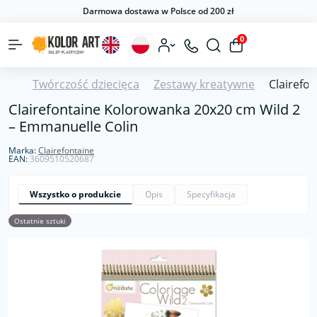
Darmowa dostawa w Polsce od 200 zł
0
Twórczość dziecięca
Zestawy kreatywne
Clairefo
Clairefontaine Kolorowanka 20x20 cm Wild 2
– Emmanuelle Colin
Marka:
Clairefontaine
EAN:
3609510520687
Wszystko o produkcie
Opis
Specyfikacja
Ostatnie sztuki