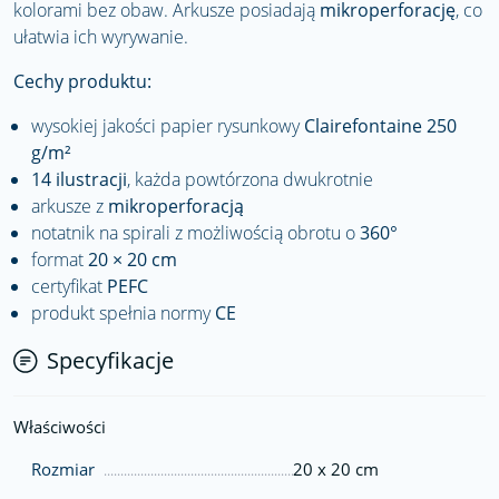
kolorami bez obaw. Arkusze posiadają
mikroperforację
, co
ułatwia ich wyrywanie.
Cechy produktu:
wysokiej jakości papier rysunkowy
Clairefontaine 250
g/m²
14 ilustracji
, każda powtórzona dwukrotnie
arkusze z
mikroperforacją
notatnik na spirali z możliwością obrotu o
360°
format
20 × 20 cm
certyfikat
PEFC
produkt spełnia normy
CE
Specyfikacje
Właściwości
Rozmiar
20 x 20 cm