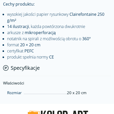
Cechy produktu:
wysokiej jakości papier rysunkowy
Clairefontaine 250
g/m²
14 ilustracji
, każda powtórzona dwukrotnie
arkusze z
mikroperforacją
notatnik na spirali z możliwością obrotu o
360°
format
20 × 20 cm
certyfikat
PEFC
produkt spełnia normy
CE
Specyfikacje
Właściwości
Rozmiar
20 x 20 cm