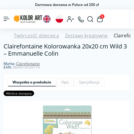
Darmowa dostawa w Polsce od 200 zł
0
Twórczość dziecięca
Zestawy kreatywne
Clairefo
Clairefontaine Kolorowanka 20x20 cm Wild 3
– Emmanuelle Colin
Marka:
Clairefontaine
EAN:
3609510520779
Wszystko o produkcie
Opis
Specyfikacja
Wkrótce dostępny