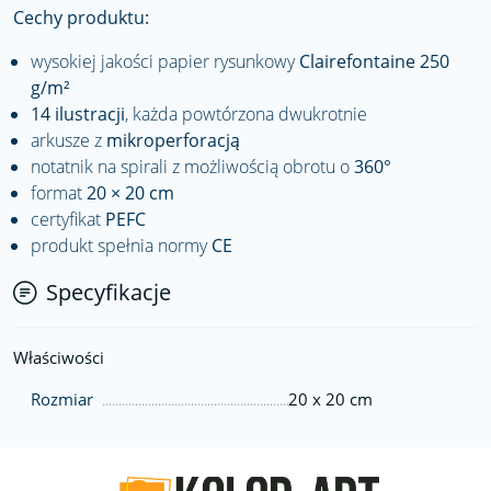
Cechy produktu:
wysokiej jakości papier rysunkowy
Clairefontaine 250
g/m²
14 ilustracji
, każda powtórzona dwukrotnie
arkusze z
mikroperforacją
notatnik na spirali z możliwością obrotu o
360°
format
20 × 20 cm
certyfikat
PEFC
produkt spełnia normy
CE
Specyfikacje
Właściwości
Rozmiar
20 x 20 cm