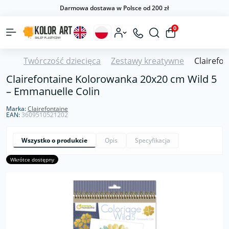
Darmowa dostawa w Polsce od 200 zł
0
Twórczość dziecięca
Zestawy kreatywne
Clairefo
Clairefontaine Kolorowanka 20x20 cm Wild 5
– Emmanuelle Colin
Marka:
Clairefontaine
EAN:
3609510521202
Wszystko o produkcie
Opis
Specyfikacja
Wkrótce dostępny