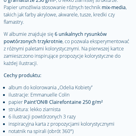
o gramaturze 250 g/m²
, o lekko ziarnistej strukturze.
Papier umożliwia stosowanie różnych technik
mix-media
,
takich jak farby akrylowe, akwarele, tusze, kredki czy
flamastry.
W albumie znajduje się
6 unikalnych rysunków
powtórzonych trzykrotnie
, co pozwala eksperymentować
z różnymi paletami kolorystycznymi. Na pierwszej kartce
zamieszczono inspirujące propozycje kolorystyczne do
każdej ilustracji.
Cechy produktu:
album do kolorowania „Odelia Kobiety”
ilustracje: Emmanuelle Colin
papier
Paint’ON® Clairefontaine 250 g/m²
struktura: lekko ziarnista
6 ilustracji powtórzonych 3 razy
inspiracyjna karta z propozycjami kolorystycznymi
notatnik na spirali (obrót 360°)