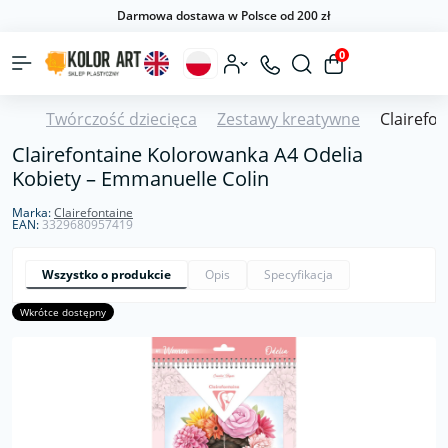
Darmowa dostawa w Polsce od 200 zł
0
Twórczość dziecięca
Zestawy kreatywne
Clairefo
Clairefontaine Kolorowanka A4 Odelia
Kobiety – Emmanuelle Colin
Marka:
Clairefontaine
EAN:
3329680957419
Wszystko o produkcie
Opis
Specyfikacja
Wkrótce dostępny