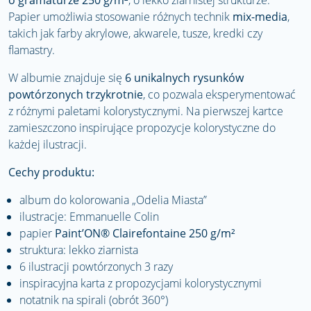
o gramaturze 250 g/m²
, o lekko ziarnistej strukturze.
Papier umożliwia stosowanie różnych technik
mix-media
,
takich jak farby akrylowe, akwarele, tusze, kredki czy
flamastry.
W albumie znajduje się
6 unikalnych rysunków
powtórzonych trzykrotnie
, co pozwala eksperymentować
z różnymi paletami kolorystycznymi. Na pierwszej kartce
zamieszczono inspirujące propozycje kolorystyczne do
każdej ilustracji.
Cechy produktu:
album do kolorowania „Odelia Miasta”
ilustracje: Emmanuelle Colin
papier
Paint’ON® Clairefontaine 250 g/m²
struktura: lekko ziarnista
6 ilustracji powtórzonych 3 razy
inspiracyjna karta z propozycjami kolorystycznymi
notatnik na spirali (obrót 360°)