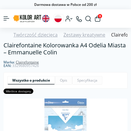
Darmowa dostawa w Polsce od 200 zł
0
Twórczość dziecięca
Zestawy kreatywne
Clairefo
Clairefontaine Kolorowanka A4 Odelia Miasta
– Emmanuelle Colin
Marka:
Clairefontaine
EAN:
3329680957426
Wszystko o produkcie
Opis
Specyfikacja
Wkrótce dostępny