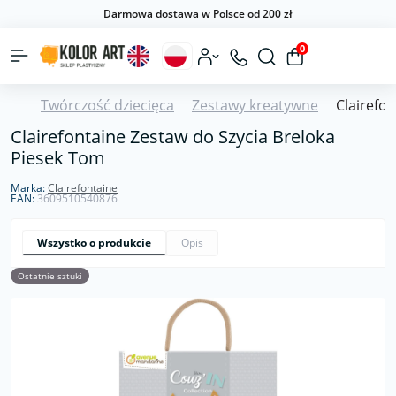
Darmowa dostawa w Polsce od 200 zł
0
Twórczość dziecięca
Zestawy kreatywne
Clairefo
Clairefontaine Zestaw do Szycia Breloka
Piesek Tom
Marka:
Clairefontaine
EAN:
3609510540876
Wszystko o produkcie
Opis
Ostatnie sztuki