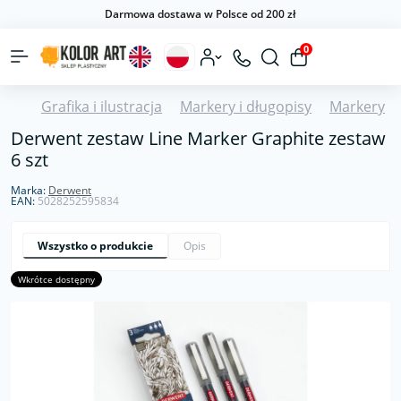
Darmowa dostawa w Polsce od 200 zł
0
Grafika i ilustracja
Markery i długopisy
Markery
Derwent zestaw Line Marker Graphite zestaw
6 szt
Marka:
Derwent
EAN:
5028252595834
Wszystko o produkcie
Opis
Wkrótce dostępny