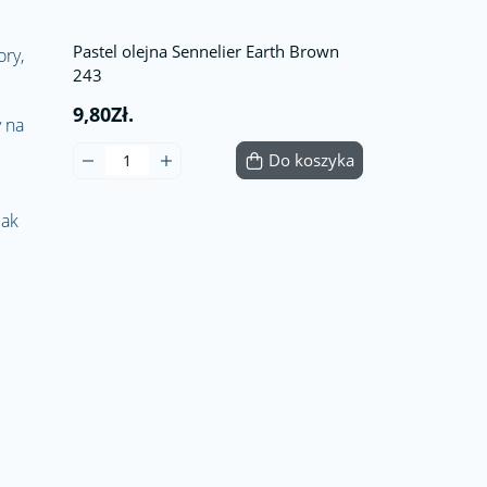
Pastel olejna Sennelier Earth Brown
ory,
243
9,80Zł.
 na
Do koszyka
jak