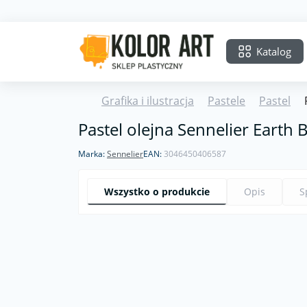
Katalog
Grafika i ilustracja
Pastele
Pastel
Pastel olejna Sennelier Earth
Marka:
Sennelier
EAN:
3046450406587
Wszystko o produkcie
Opis
S