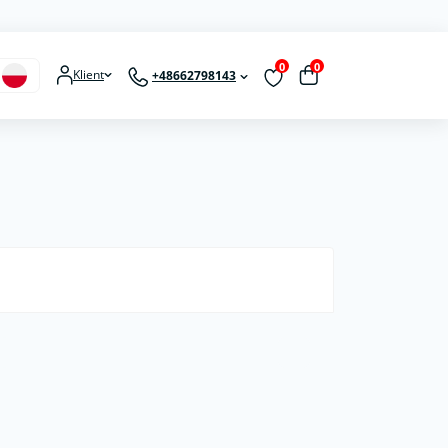
0
0
Klient
+48662798143