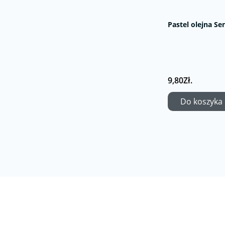
Pastel olejna Se
9,80Zł.
Do koszyka