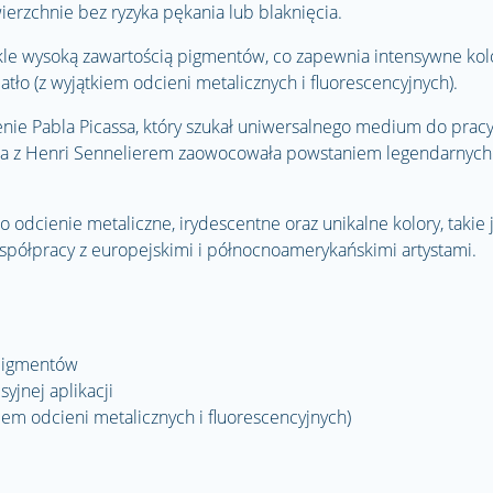
ierzchnie bez ryzyka pękania lub blaknięcia.
ykle wysoką zawartością pigmentów, co zapewnia intensywne kol
tło (z wyjątkiem odcieni metalicznych i fluorescencyjnych).
nie Pabla Picassa, który szukał uniwersalnego medium do pracy
sa z Henri Sennelierem zaowocowała powstaniem legendarnych
odcienie metaliczne, irydescentne oraz unikalne kolory, takie 
spółpracy z europejskimi i północnoamerykańskimi artystami.
 pigmentów
yjnej aplikacji
iem odcieni metalicznych i fluorescencyjnych)