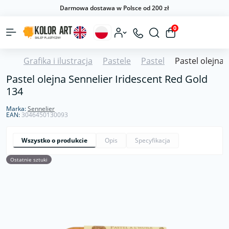
Darmowa dostawa w Polsce od 200 zł
0
Grafika i ilustracja
Pastele
Pastel
Pastel olejna 
Pastel olejna Sennelier Iridescent Red Gold
134
Marka:
Sennelier
EAN:
3046450130093
Wszystko o produkcie
Opis
Specyfikacja
Ostatnie sztuki