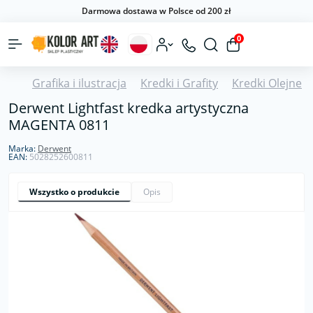
Darmowa dostawa w Polsce od 200 zł
0
Grafika i ilustracja
Kredki i Grafity
Kredki Olejne
Derwent Lightfast kredka artystyczna
MAGENTA 0811
Marka:
Derwent
EAN:
5028252600811
Wszystko o produkcie
Opis