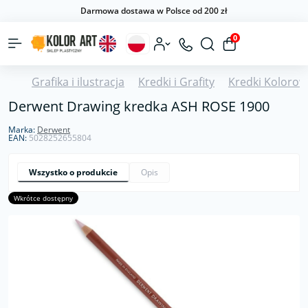
Darmowa dostawa w Polsce od 200 zł
0
Grafika i ilustracja
Kredki i Grafity
Kredki Kolorow
Derwent Drawing kredka ASH ROSE 1900
Marka:
Derwent
EAN:
5028252655804
Wszystko o produkcie
Opis
Wkrótce dostępny