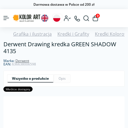
Darmowa dostawa w Polsce od 200 zł
0
Grafika i ilustracja
Kredki i Grafity
Kredki Kolorow
Derwent Drawing kredka GREEN SHADOW
4135
Marka:
Derwent
EAN:
636638006598
Wszystko o produkcie
Opis
Wkrótce dostępny