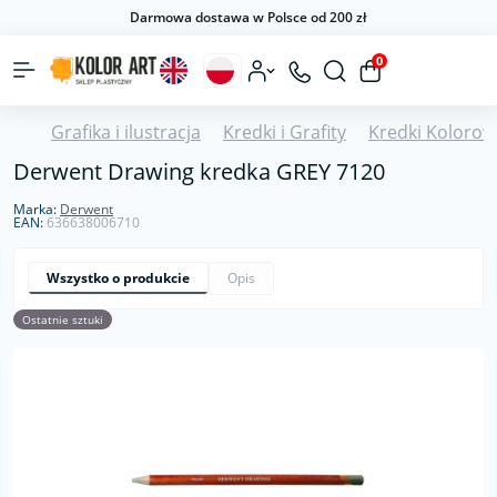
Darmowa dostawa w Polsce od 200 zł
0
Grafika i ilustracja
Kredki i Grafity
Kredki Kolorow
Derwent Drawing kredka GREY 7120
Marka:
Derwent
EAN:
636638006710
Wszystko o produkcie
Opis
Ostatnie sztuki